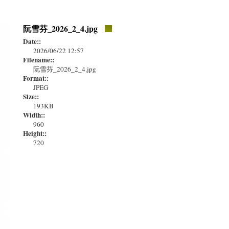
阮雪芬_2026_2_4.jpg
Date::
2026/06/22 12:57
Filename::
阮雪芬_2026_2_4.jpg
Format::
JPEG
Size::
193KB
Width::
960
Height::
720