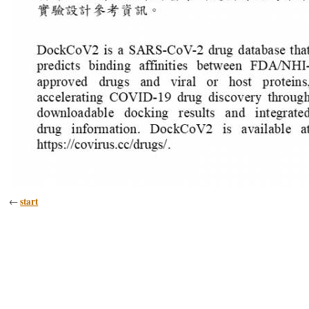
start
←